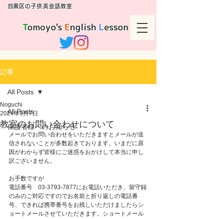
​目黒区の子供英会話教室
T
omoyo's
E
nglish
L
esson
記事
All Posts
Noguchi
All Posts
2024年9月7日
教室のお問い合わせについて
保護者様へのお知らせ
メールでお問い合わせをいただきますとメールが送
信されないことが多数起きております。いまだに原
因がわからず皆様にご迷惑をおかけして本当に申し
訳ございません。
お手数ですが
電話番号　03-3793-7877にお電話いただき、留守録
のみのご対応ですのでお名前と折り返しの電話番
号、できれば携帯番号をお残しいただけましたらシ
ョートメールさせていただきます。ショートメール