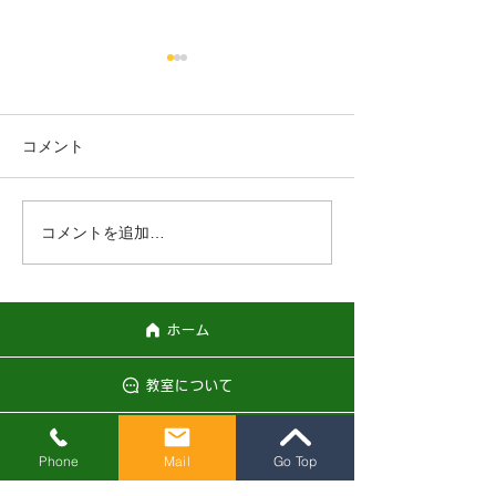
春休みだけの中学準備コ
ース
以前、英語教育は 中学1年生
コメント
で始まりました。 しかし！
寒いけど、もう
今は5年6年のうちに 基礎は
習ったでしょ？ を前提に英語
コメントを追加…
の授業が 始まります。 最初
こそ、ABCから 始まります
が あれよあれよといううちに
置いてきぼりになってしまう
ホーム
生徒さんも多いようです。 だ
からこそ、...
教室について
レッスンのご案内
Phone
Mail
Go Top
お問い合わせ